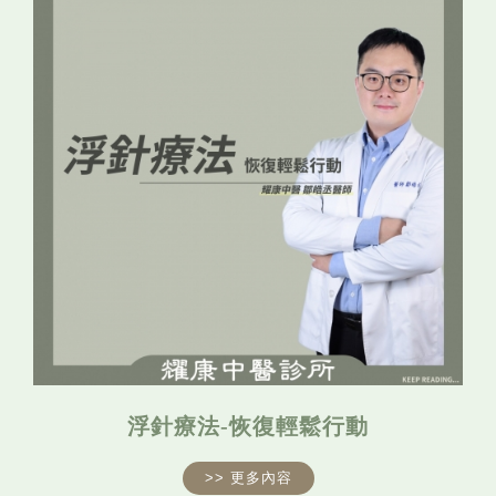
浮針療法-恢復輕鬆行動
>> 更多內容